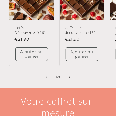
Coffret
Coffret Re-
Découverte (x16)
découverte (x16)
Prix
€21,90
Prix
€21,90
habituel
habituel
Ajouter au
Ajouter au
panier
panier
de
1
/
3
Votre coffret sur-
mesure